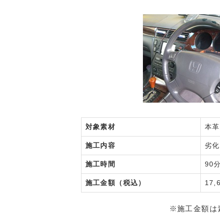
対象素材
本革
施工内容
劣
施工時間
90
施工金額（税込）
17,
※施工金額は