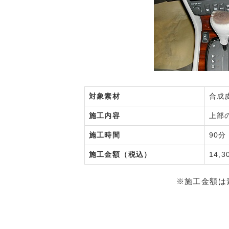
対象素材
合成
施工内容
上部
施工時間
90分
施工金額（税込）
14,3
※施工金額は