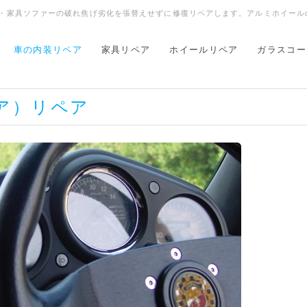
動車内装・家具ソファーの破れ焦げ劣化を張替えせずに修復リペアします。アルミホイ
車の内装リペア
家具リペア
ホイールリペア
ガラスコー
ア）リペア