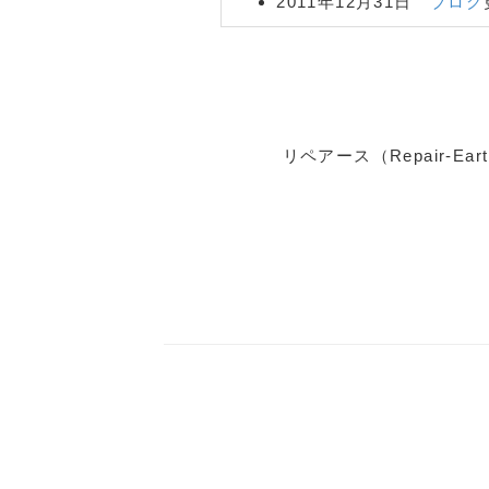
2011年12月31日
ブログ
2011年12月20日
ブログ
2011年11月4日
ブログ
施工事例です。
2011年9月9日
ブログ
更
リペアース（Repair-
リペア
）
2011年8月11日
ブログ
例です。（
車の内装リペ
2011年8月8日
ブログ
更
の内装リペア
）
2011年7月11日
ブログ
2011年6月21日
ブログ
2011年5月22日 コー
した。
2011年5月20日
ブログ
シルバー塗装した施工事