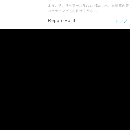
ようこそ、リペアースRepair-Earthへ。自
コーティングもお任せください。
Repair-Earth
トップ