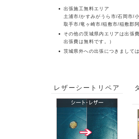
出張施工無料エリア
土浦市/かすみがうら市/石岡市/小
取手市/竜ヶ崎市/稲敷市/稲敷郡
その他の茨城県内エリアは出張費
出張費は無料です。）
茨城県外への出張につきまして
レザーシートリペア