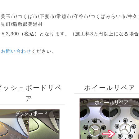
美玉市/つくば市/下妻市/常総市/守谷市/つくばみらい市/牛久
阿見町/稲敷郡美浦村
￥3,300（税込）となります。（施工料3万円以上になる場
は
お問い合わせ
ください。
ダッシュボードリペ
ホイールリペア
ア