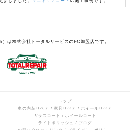
更新しました。
マニキュアコート
の施工事例です。
更新しました。
マニキュアコート
の施工事例です。
更新しました。シートのシミ抜き（
車内クリーニング
）の
新しました。ハンドルリペアの施工事例です。（
車の内装
Earth）は株式会社トータルサービスのFC加盟店です。
更新しました。モケットシート煙草焦げ穴リペアの施工事
ア
）
新しました。本革ハンドル傷リペアの施工事例です。（
車
更新しました。
マニキュアコート
の施工事例です。
更新しました。
車内クリーニング
の施工事例です。
トップ
ティングした後の
洗車方法
について新たにページを作成しま
車の内装リペア
/
家具リペア
/
ホイールリペア
ガラスコート
/
ホイールコート
更新しました。ポリッシュタイプホイールのクリア剥げを
ライトポリッシュ
/
ブログ
例です。