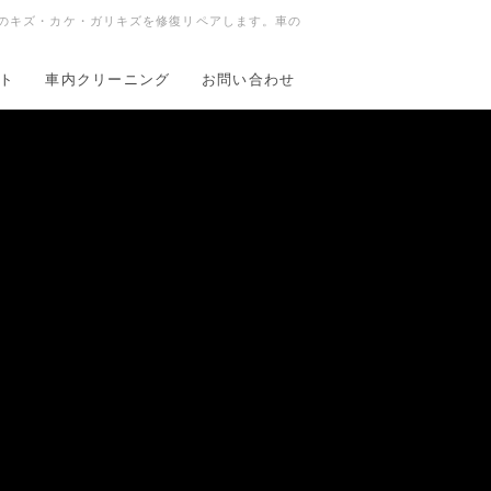
ールのキズ・カケ・ガリキズを修復リペアします。車の
ト
車内クリーニング
お問い合わせ